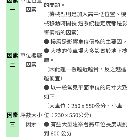
因素
車位位置
的問題。
一
因素
（機械型則是加入高中低位置、機
械移動時間長 短系統穩定度都是影
響價格的因素）
● 樓層是影響車位價格的主要因。
● 大樓的停車場大多設置於地下樓
因素
車位樓層
層。
二
因素
（因此離一樓越近越貴，反之越遠
越便宜）
● 以一般常見平面車位的尺寸大致
如下
（大車位：250 x 550公分、小車
因素
坪數大小
位：230 x 550公分)
三
因素
● 有些大型建案會將車位長度規劃
到 600 公分