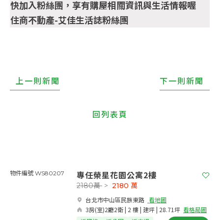
快加入粉絲團，享有購屋相關資訊與生活情報喔
住商不動產-艾佳生活誌粉絲團
上一則新聞
下一則新聞
回列表頁
專任榮星花園公寓2樓
物件編號 WS80207
2180萬
>
2180
萬
台北市中山區民族東路​
看地圖
3房(室)2廳2衛 | 2 樓 | 建坪 | 28.71坪
看格局圖