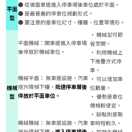
● 從坡面車道進入停車場後車位處於平面。
平面
● 是最普遍的停車位規劃形式。
型
● 要注意的是車位尺寸、樓層、位置等情形。
• 機械型可節
平面機械：開車道進入停車場
省空間。
後停放於機械車位。
• 利用機械上
下推疊方式停
車。
機械平面： 無車道設施，汽車
• 可以增加車
搭升降梯下樓，
抵達停車層後
機械
位數量。
停放於平面車位。
型
• 優勢是車位
價格較便宜。
• 缺點則是取
機械機械： 無車道設施，汽車
車時程較久。
搭升降梯下樓，
進入停車場後
• 如發生機械