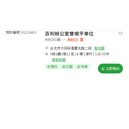
百利辦公室雙坡平車位
物件編號 YS201693
8800萬
>
8800
萬
台北市大同區重慶北路二段​
看地圖
0房1廳2衛11室 | 8 樓 | 建坪 | 126.55坪
看格局圖
近學校
近公園
近市場
立即預約