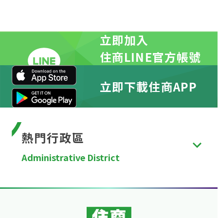
立即加入
住商LINE官方帳號
立即下載住商APP
熱門行政區
Administrative District
台北市
、
新北市
、
桃園市
、
台中市
、
台南市
、
高雄
市
、
新竹縣
、
苗栗縣
、
彰化縣
、
南投縣
、
雲林縣
、
嘉
義縣
、
屏東縣
、
宜蘭縣
、
花蓮縣
、
台東縣
、
澎湖縣
、
金門縣
、
連江縣
、
基隆市
、
新竹市
、
嘉義市
。