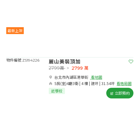
最新上架
麗山美裝頂加
物件編號 ZS194226
2799萬
>
2799
萬
台北市內湖區港華街​
看地圖
5房(室)4廳3衛 | 4 樓 | 建坪 | 31.54坪
看格局圖
近學校
立即預約