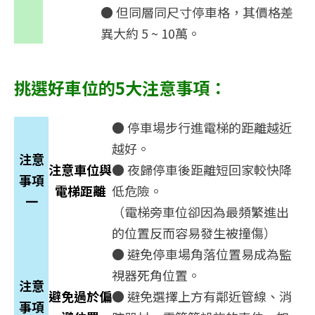
● 但同層同尺寸停車格，其價格差
異大約 5 ~ 10萬。
挑選好車位的5大注意事項：
● 停車場步行進電梯的距離越近
越好。
注意
注意車位與
● 夜歸停車後距離短回家較快降
事項
電梯距離
低危險。
一
（電梯旁車位卻因為最頻繁進出
的位置反而容易發生被撞傷）
● 避免停車場角落位置易成為監
視器死角位置。
注意
避免過於偏
● 避免選擇上方有鄰近管線、消
事項