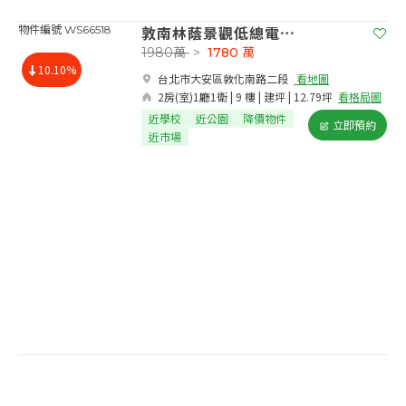
敦南林蔭景觀低總電梯二房
物件編號 WS66518
1980萬
>
1780
萬
10.10%
台北市大安區敦化南路二段​
看地圖
2房(室)1廳1衛 | 9 樓 | 建坪 | 12.79坪
看格局圖
近學校
近公園
降價物件
立即預約
近市場