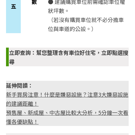
數
● 建議購買車位前需確認車位權
五
狀坪數。
（若沒有購買車位就不必分擔車
位與車道的公設。）
立即查詢：
幫您整理含有車位好住宅，立即點選搜
尋
延伸閱讀：
新手買房注意！什麼是嫌惡設施？注意3大嫌惡設施
的建議距離！
預售屋、新成屋、中古屋比較大分析，5分鐘一次看
懂各優缺點！