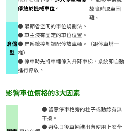
停放於機械車位。
故障時取車困
難。
● 最節省空間的車位規劃法。
● 車主沒有固定的車位位置。
倉儲
● 是系統控制調配停放車輛。（跟停車塔一
型
樣）
● 停車時先將車輛停入升降車梯，系統即自動
進行停放。
影響車位價格的3大因素
● 留意停車格旁的柱子或動線有無
干擾。
● 避免日後車輛進出有使用上安全