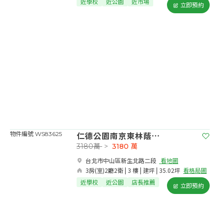
近學校
近公園
近市場
立即預約
仁德公園南京東林蔭美寓
物件編號 WS83625
3180萬
>
3180
萬
台北市中山區新生北路二段​
看地圖
3房(室)2廳2衛 | 3 樓 | 建坪 | 35.02坪
看格局圖
近學校
近公園
店長推薦
立即預約