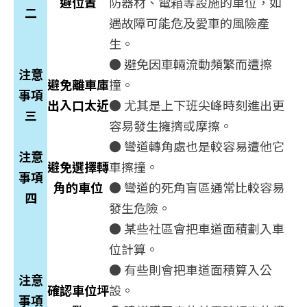
避位置
防器材、電箱等設施的車位，如
二
遇故障可能危及愛車的風險產
生。
● 避免因車輛流動頻繁而遭擦
注意
避免離車庫
撞。
事項
出入口太近
● 尤其是上下班尖峰時刻進出更
三
容易發生擁擠或摩擦。
● 彎道轉角處也是較容易遭他它
注意
避免選擇轉
車擦撞。
事項
角的車位
● 彎道的死角盲區通常比較容易
四
發生危險。
● 某些社區會把車道面積劃入車
位計算。
● 有些則會把車道面積算入公
注意
確認車位坪
設。
事項