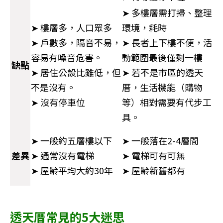
➤ 多樓層需打掃、整理
➤ 樓層多，人口眾多
環境，耗時
➤ 戶數多，隔音不易，
➤ 長者上下樓不便，活
容易有噪音危害。
動範圍最後僅剩一樓
缺點
➤ 居住公設比雖低，但
➤ 若不是市區的透天
不是沒有。
厝，生活機能（購物
➤ 沒有停車位
等）相對需要有代步工
具。
➤ 一般約五層樓以下
➤ 一般落在2-4層間
差異
➤ 通常沒有電梯
➤ 電梯可有可無
➤ 屋齡平均大約30年
➤ 屋齡新舊都有
透天厝常見的5大迷思