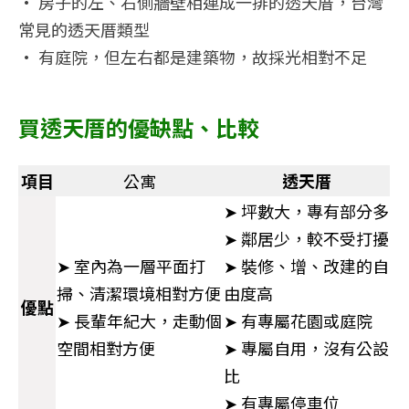
• 房子的左、右側牆壁相連成一排的透天厝，台灣
常見的透天厝類型
• 有庭院，但左右都是建築物，故採光相對不足
買透天厝的優缺點、比較
項目
公寓
透天厝
➤ 坪數大，專有部分多
➤ 鄰居少，較不受打擾
➤ 室內為一層平面打
➤ 裝修、增、改建的自
掃、清潔環境相對方便
由度高
優點
➤ 長輩年紀大，走動個
➤ 有專屬花園或庭院
空間相對方便
➤ 專屬自用，沒有公設
比
➤ 有專屬停車位