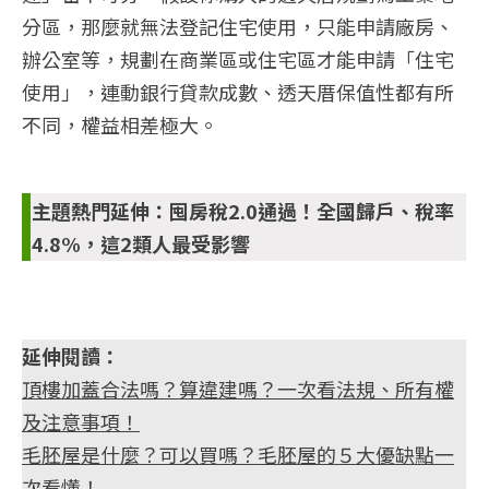
分區，那麼就無法登記住宅使用，只能申請廠房、
辦公室等，規劃在商業區或住宅區才能申請「住宅
使用」，連動銀行貸款成數、透天厝保值性都有所
不同，權益相差極大。
主題熱門延伸：
囤房稅2.0通過！全國歸戶、稅率
4.8%，這2類人最受影響
延伸閱讀：
頂樓加蓋合法嗎？算違建嗎？一次看法規、所有權
及注意事項！
毛胚屋是什麼？可以買嗎？毛胚屋的５大優缺點一
次看懂！