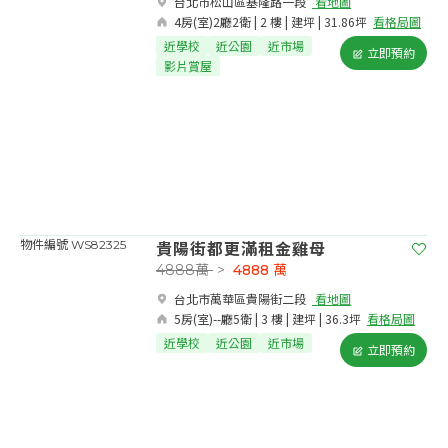
台北市松山區基隆路一段​
看地圖
4房(室)2廳2衛 | 2 樓 | 建坪 | 31.86坪
看格局圖
近學校
近公園
近市場
立即預約
影片賞屋
貴陽街都更滿租金雞母
物件編號 WS82325
4888萬
>
4888
萬
台北市萬華區貴陽街二段​
看地圖
5房(室)--廳5衛 | 3 樓 | 建坪 | 36.3坪
看格局圖
近學校
近公園
近市場
立即預約