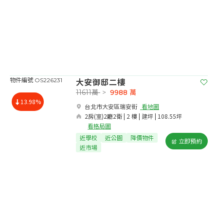
大安御邸二樓
物件編號 OS226231
11611萬
>
9988
萬
13.98%
台北市大安區瑞安街​
看地圖
2房(室)2廳2衛 | 2 樓 | 建坪 | 108.55坪
看格局圖
近學校
近公園
降價物件
立即預約
近市場