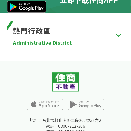
熱門行政區
Administrative District
台北市
、
新北市
、
桃園市
、
台中市
、
台南市
、
高雄
市
、
新竹縣
、
苗栗縣
、
彰化縣
、
南投縣
、
雲林縣
、
嘉
義縣
、
屏東縣
、
宜蘭縣
、
花蓮縣
、
台東縣
、
澎湖縣
、
金門縣
、
連江縣
、
基隆市
、
新竹市
、
嘉義市
。
地址：台北市敦化南路二段267號3F之2
電話：0800-212-306