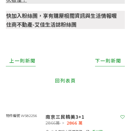
快加入粉絲團，享有購屋相關資訊與生活情報喔
住商不動產-艾佳生活誌粉絲團
上一則新聞
下一則新聞
回列表頁
南京三民精美3+1
物件編號 WS82256
2866萬
>
2866
萬