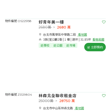
好青年美一樓
物件編號 OS225158
2680萬
>
2680
萬
台北市萬華區中華路二段​
看地圖
3房(室)2廳2衛 | 1 樓 | 建坪 | 31.85坪
看格局圖
近學校
近公園
近市場
立即預約
林森北全聯收租金店
物件編號 ZS129804
25000萬
>
28750
萬
台北市中山區林森北路​
看地圖