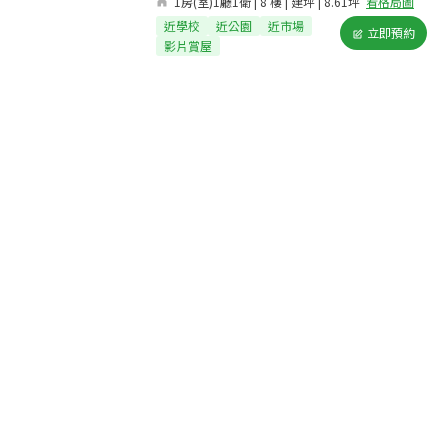
1房(室)1廳1衛 | 8 樓 | 建坪 | 8.61坪
看格局圖
近學校
近公園
近市場
立即預約
影片賞屋