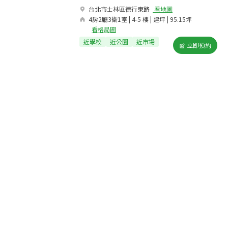
台北市士林區德行東路​
看地圖
4房2廳3衛1室 | 4-5 樓 | 建坪 | 95.15坪
看格局圖
近學校
近公園
近市場
立即預約