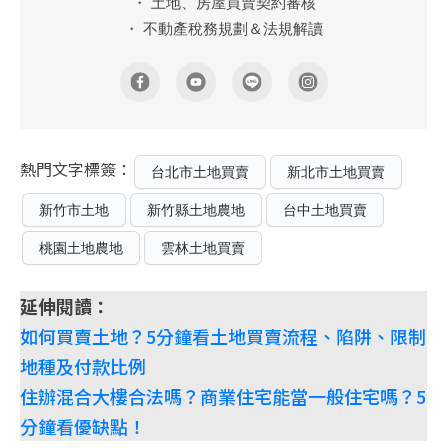
・ 土地、房屋買賣契約審核
・ 不動產稅務規劃＆法規解讀
熱門文字標簽：
台北市土地買賣
新北市土地買賣
新竹市土地
新竹縣土地農地
台中土地買賣
桃園土地農地
雲林土地買賣
延伸閱讀：
如何買賣土地？5分鐘看土地買賣流程、陷阱、限制
地種及付款比例
住辦混合大樓合法嗎？商業住宅能當一般住宅嗎？5
分鐘看優缺點！