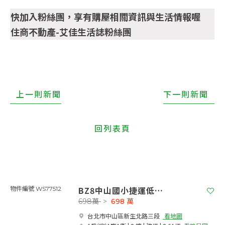
快加入粉絲團，享有購屋相關資訊與生活情報喔
住商不動產-艾佳生活誌粉絲團
上一則新聞
下一則新聞
回列表頁
BZ8中山國小捷運低總首選
物件編號 WS77512
698萬
>
698
萬
台北市中山區新生北路三段​
看地圖