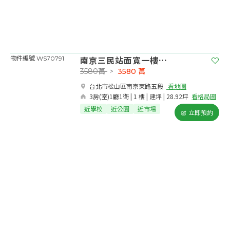
南京三民站面寬一樓店辦住
物件編號 WS70791
3580萬
>
3580
萬
台北市松山區南京東路五段​
看地圖
3房(室)1廳1衛 | 1 樓 | 建坪 | 28.92坪
看格局圖
近學校
近公園
近市場
立即預約