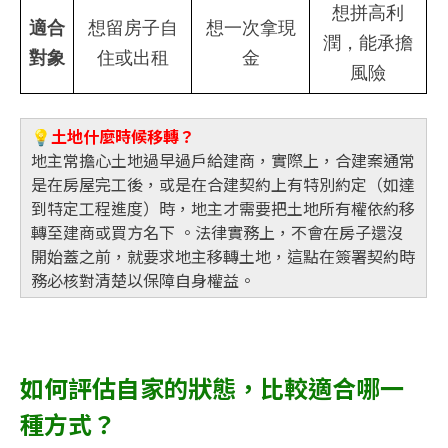
想拼高利
適合
想留房子自
想一次拿現
潤，能承擔
對象
住或出租
金
風險
💡
土地什麼時候移轉？
地主常擔心土地過早過戶給建商，實際上，合建案通常
是在房屋完工後，或是在合建契約上有特別約定（如達
到特定工程進度）時，地主才需要把土地所有權依約移
轉至建商或買方名下 。法律實務上，不會在房子還沒
開始蓋之前，就要求地主移轉土地，這點在簽署契約時
務必核對清楚以保障自身權益。
如何評估自家的狀態，比較適合哪一
種方式？