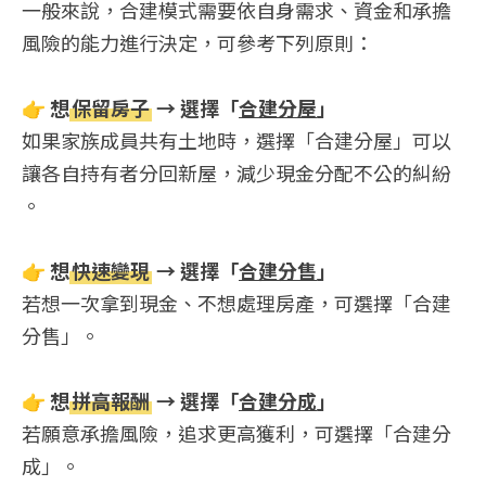
一般來說，合建模式需要依自身需求、資金和承擔
風險的能力進行決定，可參考下列原則：
👉
想
保留房子
→ 選擇「
合建分屋
」
如果家族成員共有土地時，選擇「合建分屋」可以
讓各自持有者分回新屋，減少現金分配不公的糾紛
。
👉
想
快速變現
→ 選擇「
合建分售
」
若想一次拿到現金、不想處理房產，可選擇「合建
分售」。
👉
想
拼高報酬
→ 選擇「
合建分成
」
若願意承擔風險，追求更高獲利，可選擇「合建分
成」。