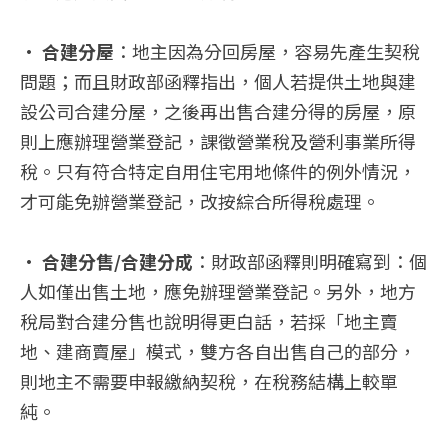
•
合建分屋
：地主因為分回房屋，容易先產生契稅
問題；而且財政部函釋指出，個人若提供土地與建
設公司合建分屋，之後再出售合建分得的房屋，原
則上應辦理營業登記，課徵營業稅及營利事業所得
稅。只有符合特定自用住宅用地條件的例外情況，
才可能免辦營業登記，改按綜合所得稅處理。
•
合建分售/合建分成
：財政部函釋則明確寫到：個
人如僅出售土地，應免辦理營業登記。另外，地方
稅局對合建分售也說明得更白話，若採「地主賣
地、建商賣屋」模式，雙方各自出售自己的部分，
則地主不需要申報繳納契稅，在稅務結構上較單
純。