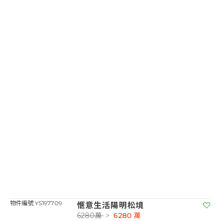
愜意生活陽明松境
物件編號 YS197709
6280萬
>
6280
萬