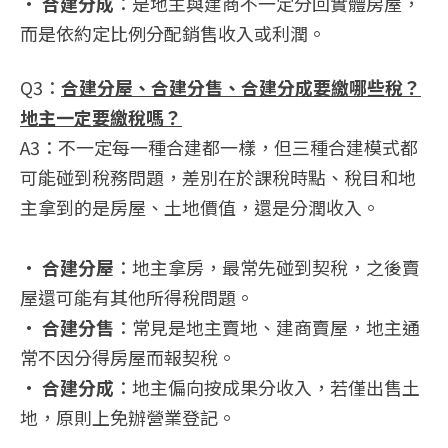
•
合建分成
：是地主與建商不一定分回實體房屋，
而是依約定比例分配銷售收入或利潤。
Q3：
合建分屋、合建分售、合建分成要繳哪些稅？
地主一定要繳稅嗎？
A3：不一定每一種合建都一樣，但三種合建模式都
可能碰到稅務問題，差別在於課稅時點、稅目和地
主拿到的是房屋、土地價值，還是分潤收入。
•
合建分屋
：地主拿房，最常先碰到契稅，之後賣
屋還可能有其他所得稅問題。
•
合建分售
：常見是地主賣地、建商賣屋，地主通
常不因分得房屋而報契稅。
•
合建分成
：地主偏向按成果分收入，若僅出售土
地，原則上免辦營業登記。