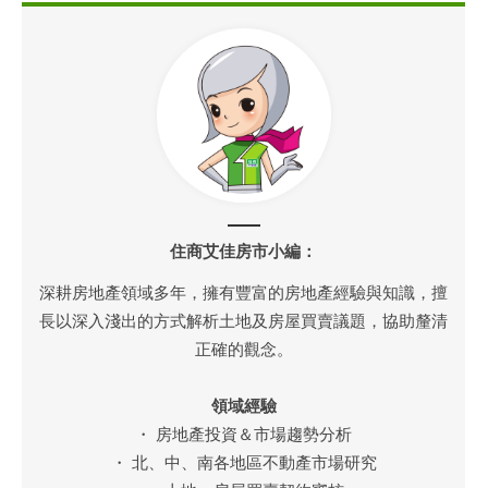
住商艾佳房市小編：
深耕房地產領域多年，擁有豐富的房地產經驗與知識，擅
長以深入淺出的方式解析土地及房屋買賣議題，協助釐清
正確的觀念。
領域經驗
・ 房地產投資＆市場趨勢分析
・ 北、中、南各地區不動產市場研究