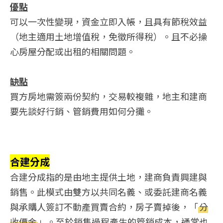
優點
可以一次性變現，資金立即入帳，且具有節稅效益
（地主適用土地增值稅，免徵所得稅）。且不必操
心房屋分配或出租的相關問題。
缺點
買方房地需簽兩份契約，交易較複雜，地主和建商
要先談好行銷、管銷費用如何分攤。
合建分成
合建分成指的是由地主提供土地，建商負責興建與
銷售。此模式由雙方以共同名義、或委託建商名義
與承購人簽訂不動產買賣合約，房子賣掉後，「
分
收價金
」。至於銷售過程產生的管銷成本，通常也