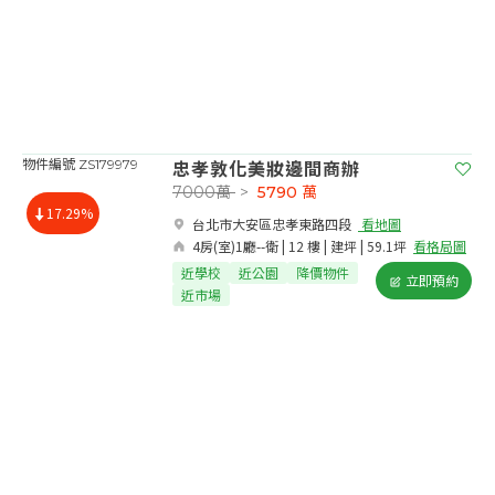
忠孝敦化美妝邊間商辦
物件編號 ZS179979
7000萬
>
5790
萬
17.29%
台北市大安區忠孝東路四段​
看地圖
4房(室)1廳--衛 | 12 樓 | 建坪 | 59.1坪
看格局圖
近學校
近公園
降價物件
立即預約
近市場