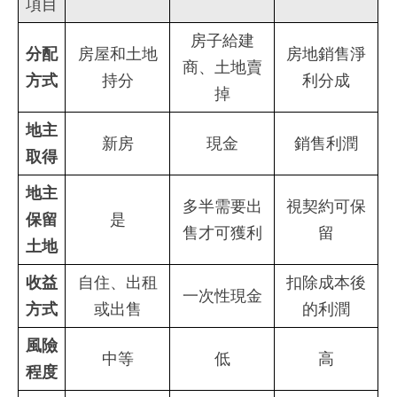
項目
房子給建
分配
房屋和土地
房地銷售淨
商、土地賣
方式
持分
利分成
掉
地主
新房
現金
銷售利潤
取得
地主
多半需要出
視契約可保
保留
是
售才可獲利
留
土地
收益
自住、出租
扣除成本後
一次性現金
方式
或出售
的利潤
風險
中等
低
高
程度