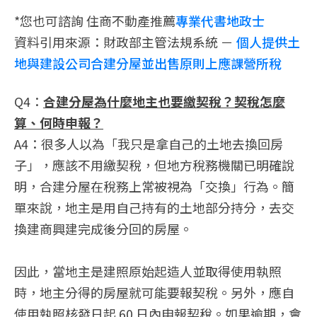
*您也可諮詢 住商不動產推薦
專業代書地政士
資料引用來源：財政部主管法規系統 －
個人提供土
地與建設公司合建分屋並出售原則上應課營所稅
Q4：
合建分屋為什麼地主也要繳契稅？契稅怎麼
算、何時申報？
A4：很多人以為「我只是拿自己的土地去換回房
子」，應該不用繳契稅，但地方稅務機關已明確說
明，合建分屋在稅務上常被視為「交換」行為。簡
單來說，地主是用自己持有的土地部分持分，去交
換建商興建完成後分回的房屋。
因此，當地主是建照原始起造人並取得使用執照
時，地主分得的房屋就可能要報契稅。另外，應自
使用執照核發日起 60 日內申報契稅。如果逾期，會