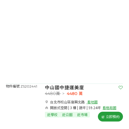
中山國中捷運美廈
物件編號 ZS202441
4480萬
>
4480
萬
台北市松山區復興北路​
看地圖
開放式空間 | 3 樓 | 建坪 | 59.24坪
看格局圖
近學校
近公園
近市場
立即預約