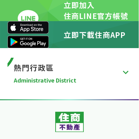
立即加入
住商LINE官方帳號
立即下載住商APP
熱門行政區
Administrative District
台北市
、
新北市
、
桃園市
、
台中市
、
台南市
、
高雄
市
、
新竹縣
、
苗栗縣
、
彰化縣
、
南投縣
、
雲林縣
、
嘉
義縣
、
屏東縣
、
宜蘭縣
、
花蓮縣
、
台東縣
、
澎湖縣
、
金門縣
、
連江縣
、
基隆市
、
新竹市
、
嘉義市
。