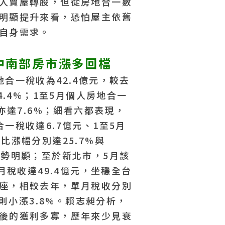
人賣屋轉股，但從房地合一數
明顯提升來看，恐怕屋主依舊
自身需求。
中南部房市漲多回檔
合一稅收為42.4億元，較去
4.4%；1至5月個人房地合一
幅亦達7.6%；細看六都表現，
一稅收達6.7億元、1至5月
比漲幅分別達25.7%與
文
物件編號 ZS199427
漲勢明顯；至於新北市，5月該
3
5月稅收達49.4億元，坐穩全台
座，相較去年，單月稅收分別
收則小漲3.8%。賴志昶分析，
近
後的獲利多寡，歷年來少見衰