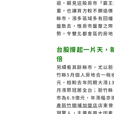
退，顯見這股房市「霸王
重，也讓買方較不願追價
縣市，漲多區域多有回檔
盤散去，惟房市盤整之際
勢，令雙北都會區的房地
台股撐起一片天，
倍
另細看其餘縣市，尤以新
竹縣5月個人房地合一稅收
元，相較去年同期大漲136
月漲勢冠居全台；新竹縣1
市為6.9億元，年漲幅亦達
產新竹關埔加盟店
店東曾
現驚人，主要有兩大因素