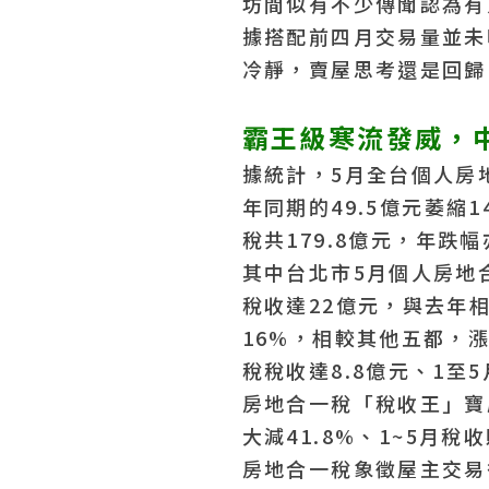
坊間似有不少傳聞認為有
據搭配前四月交易量並未
冷靜，賣屋思考還是回歸
霸王級寒流發威，
據統計，5月全台個人房地
年同期的49.5億元萎縮1
稅共179.8億元，年跌
其中台北市5月個人房地合
稅收達22億元，與去年相
16%，相較其他五都，
稅稅收達8.8億元、1至
房地合一稅「稅收王」寶
大減41.8%、1~5月稅
房地合一稅象徵屋主交易