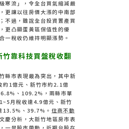
級寒流」，令全台買氣縮減嚴
，更讓以往房價大漲的中南部
；不過，雖說全台投資置產買
，更凸顯蛋黃區保值性的優
合一稅收仍維持明顯漲勢。
新竹靠科技買盤稅收翻
竹縣市表現最為突出，其中新
約1億元、新竹市約2.1億
.8%、109.2%，兩縣市單
~5月稅收達4.9億元、新竹
13.5%、39.7%。
住商不動
文慶分析，大新竹地區房市表
，一是股市帶動，近期台股在
物件編號 YS199955