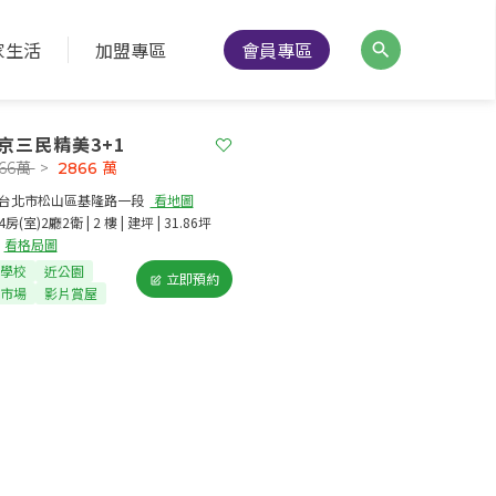
家生活
加盟專區
會員專區
京三民精美3+1
866萬
>
2866
萬
台北市松山區基隆路一段​
看地圖
4房(室)2廳2衛 | 2 樓 | 建坪 | 31.86坪
看格局圖
學校
近公園
立即預約
市場
影片賞屋