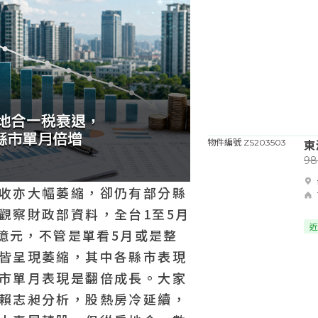
東
物件編號 ZS203503
9
收亦大幅萎縮，卻仍有部分縣
觀察財政部資料，全台1至5月
近
8億元，不管是單看5月或是整
皆呈現萎縮，其中各縣市表現
市單月表現是翻倍成長。大家
賴志昶分析，股熱房冷延續，