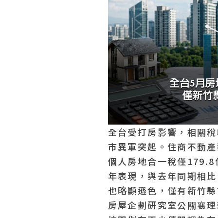
全台受打房影響，相關稅
市異軍突起。住商不動產
個人房地合一稅僅179.
年表現，與去年同期相比
也略顯遜色，僅有新竹縣
房屋企劃研究室公關襄理