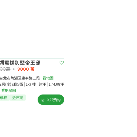
湖電梯別墅帝王邸
800萬
>
9800
萬
台北市內湖區康寧路三段​
看地圖
7房(室)7廳5衛 | 1-3 樓 | 建坪 | 174.08坪
看格局圖
學校
近市場
立即預約