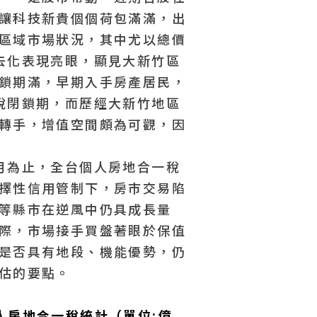
T
讓科技新貴個個荷包滿滿，出
4
區域市場狀況，其中尤以總價
去化表現亮眼，顯見大新竹區
近
鎖期滿，早期入手房產居民，
近
稅閉鎖期，而歷經大新竹地區
轉手，增值空間頗為可觀，因
月為止，全台個人房地合一稅
擇性信用管制下，房市交易陷
等縣市在逆風中仍具成長量
際，市場接手買盤著眼於保值
是否具有地段、機能優勢，仍
估的要點。
人房地合一稅統計（單位:億