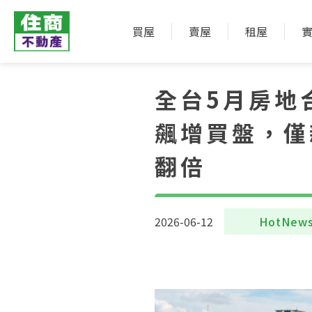
買屋
賣屋
租屋
全台5月房地
飆增買盤，僅
翻倍
2026-06-12
HotNew