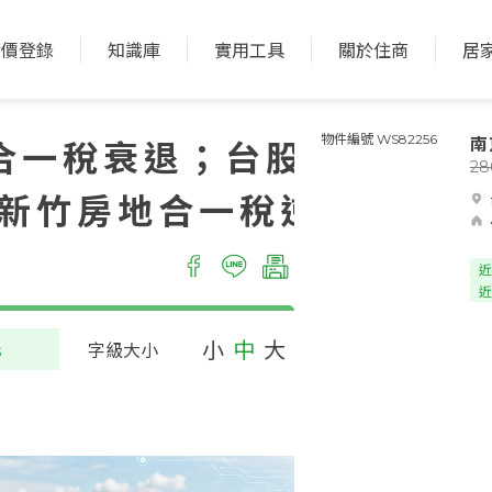
實價登錄
知識庫
實用工具
關於住商
居
南
合一稅衰退；台股狂
物件編號 WS82256
2
新竹房地合一稅逆勢
近
近
小
中
大
s
字級大小