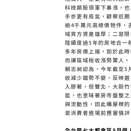
科技類股領軍下暴漲，也
手亦更有底氣，觀察近期
逾4千萬元高總價物件，
域買方資產雄厚；二是閉
陸續度過5年的房地合一
多年房價上揚，如於此時
而讓區域稅收漲勢驚人。
賴志昶認為，今年截至5
收減少趨勢不變，反映選
入膠著，但雙北、大新竹
能，也意味著房市盤整之
與流動性，因此購屋標的
是消費者進場前應審慎評
全台暨七大都會區5月個