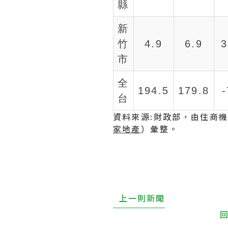
縣
新
竹
4.9
6.9
3
市
全
194.5
179.8
台
資料來源:財政部，由住商
家地產
）彙整。
上一則新聞