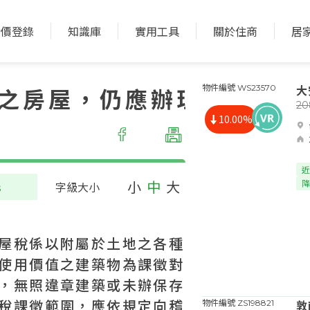
實價登錄
知識庫
實用工具
關於住商
居
大
之房屋，仍應辦理房
物件編號 WS23570
2
10.00%
近
小
中
大
降
s
字級大小
屋稅係以附屬於土地之各種
使用價值之建築物為課徵對
，無照違章建築或未辦保存
稅課徵範圍，應依規定向稽
敦
物件編號 ZS198821