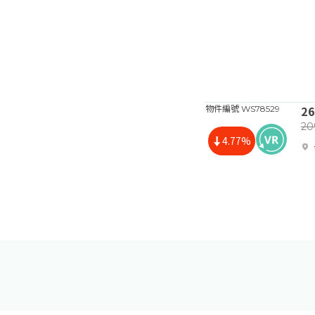
2
物件編號 WS78529
2
4.77%
近
降