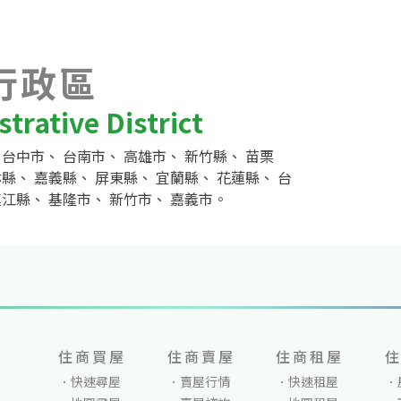
桂
物件編號 YS200142
行政區
7
trative District
近
、
台中市
、
台南市
、
高雄市
、
新竹縣
、
苗栗
林縣
、
嘉義縣
、
屏東縣
、
宜蘭縣
、
花蓮縣
、
台
連江縣
、
基隆市
、
新竹市
、
嘉義市
。
住商買屋
住商賣屋
住商租屋
快速尋屋
賣屋行情
快速租屋