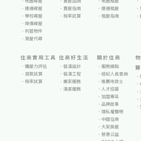
地圖尋屋
賣屋諮詢
地圖租屋
捷運尋屋
賣屋指南
捷運租屋
學校尋屋
稅率試算
租屋指南
降價尋屋
列管物件
買屋代尋
住商實用工具
住商好生活
關於住商
購屋力評估
裝潢設計
服務據點
貸款試算
裝潢工程
經紀人員查詢
稅率試算
搬家服務
推薦地政士
清潔服務
人才招募
加盟專區
品牌故事
隱私權聲明
中國住商
大家房屋
慈善公益