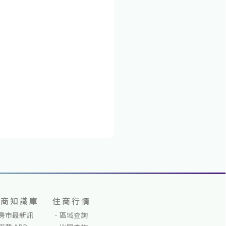
林角窗｜4米2挑高邊間金店面
288萬
>
7900
萬
台北市萬華區桂林路​
看地圖
--房(室)1廳1衛 | 1 樓 | 建坪 | 68.05坪
看格局圖
市場
立即預約
住商知識庫
住商行情
房市最新訊
區域查詢