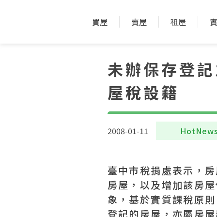
買屋
賣屋
租屋
未辦保存登記
屋稅設籍
2008-01-11
HotNew
臺中市稅捐處表示，房
房屋，以及增加該房屋
象，基於實質課稅原則
登記的房屋，亦屬房屋