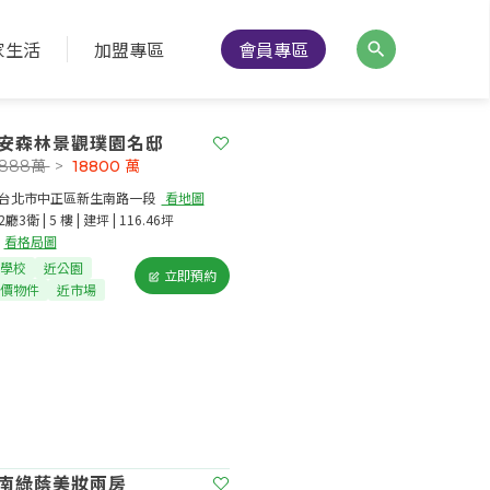
家生活
加盟專區
會員專區
安森林景觀璞園名邸
0888萬
>
18800
萬
台北市中正區新生南路一段​
看地圖
2廳3衛 | 5 樓 | 建坪 | 116.46坪
看格局圖
學校
近公園
立即預約
價物件
近市場
南綠蔭美妝兩房