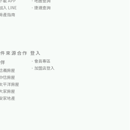
下載 APP
地圖查詢
加入 LINE
捷運查詢
房產指南
物件來源合作
登入
會員專區
夥伴
加盟店登入
信義房屋
中信房屋
太平洋房屋
大家房屋
安家地產