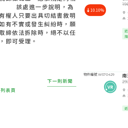
1
 該處進一步說明，為
10.10%
有權人只要出具切結書敘明
如有不實或發生糾紛時，願
取締依法拆除時，絕不以任
近
降
，即可受理。
南
物件編號 WS70429
下一則新聞
2
回列表頁
近