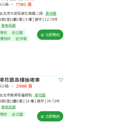
980萬
>
1780
萬
台北市大安區敦化南路二段​
看地圖
2房(室)1廳1衛 | 9 樓 | 建坪 | 12.79坪
看格局圖
學校
近公園
立即預約
價物件
近市場
港花園高樓抽坡車
930萬
>
2988
萬
台北市南港區福德街​
看地圖
3房(室)2廳1衛 | 16 樓 | 建坪 | 39.73坪
看格局圖
學校
近公園
立即預約