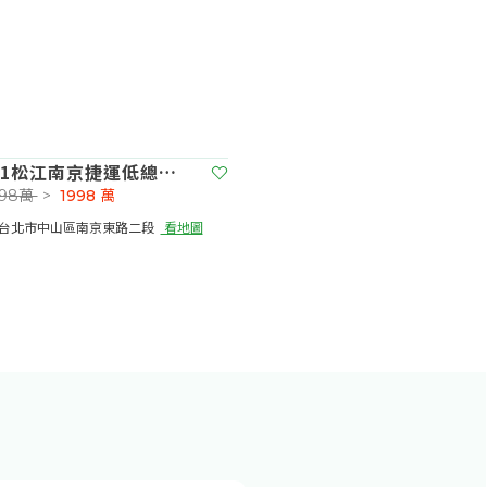
61松江南京捷運低總二房美寓
098萬
>
1998
萬
台北市中山區南京東路二段​
看地圖
2房(室)2廳2衛 | 3 樓 | 建坪 | 20.21坪
看格局圖
學校
近公園
立即預約
價物件
近市場