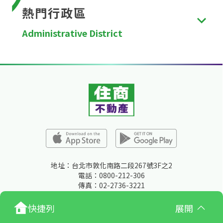
熱門行政區
Administrative District
台北市
、
新北市
、
桃園市
、
台中市
、
台南市
、
高雄
市
、
新竹縣
、
苗栗縣
、
彰化縣
、
南投縣
、
雲林縣
、
嘉
義縣
、
屏東縣
、
宜蘭縣
、
花蓮縣
、
台東縣
、
澎湖縣
、
金門縣
、
連江縣
、
基隆市
、
新竹市
、
嘉義市
。
地址：台北市敦化南路二段267號3F之2
電話：0800-212-306
傳真：02-2736-3221
快捷列
展開