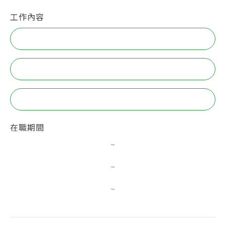
工作內容
在職期間
~
~
~