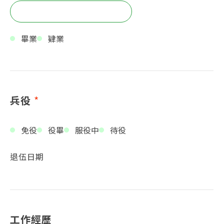
畢業
肄業
兵役
*
免役
役畢
服役中
待役
退伍日期
工作經歷