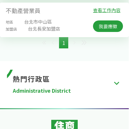
不動產營業員
查看工作內容
台北市中山區
地區
我要應徵
台北長安加盟店
加盟店
1
熱門行政區
Administrative District
台北市
、
新北市
、
桃園市
、
台中市
、
台南市
、
高雄
市
、
新竹縣
、
苗栗縣
、
彰化縣
、
南投縣
、
雲林縣
、
嘉
義縣
、
屏東縣
、
宜蘭縣
、
花蓮縣
、
台東縣
、
澎湖縣
、
金門縣
、
連江縣
、
基隆市
、
新竹市
、
嘉義市
。