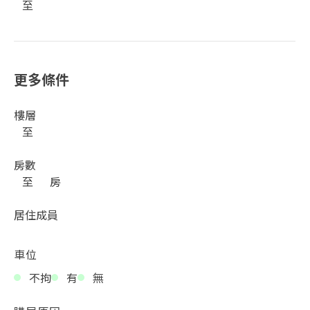
至
更多條件
樓層
至
房數
至
房
居住成員
車位
不拘
有
無