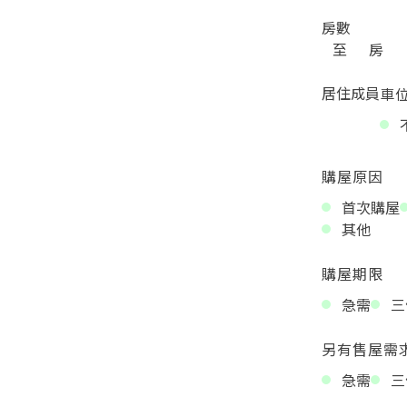
房數
至
房
居住成員
車
購屋原因
首次購屋
其他
購屋期限
急需
三
另有售屋需
急需
三