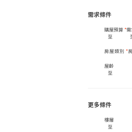
需求條件
購屋預算
*
需
至
房屋類別
*
屋齡
至
更多條件
樓層
至