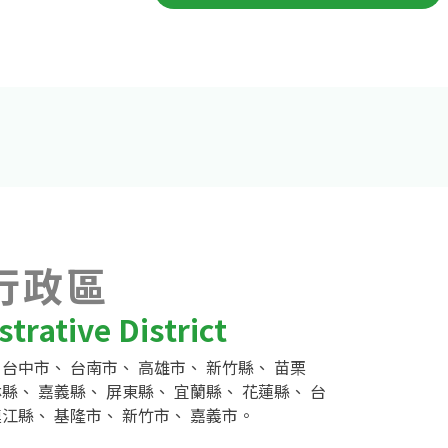
行政區
trative District
、
台中市
、
台南市
、
高雄市
、
新竹縣
、
苗栗
林縣
、
嘉義縣
、
屏東縣
、
宜蘭縣
、
花蓮縣
、
台
連江縣
、
基隆市
、
新竹市
、
嘉義市
。