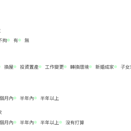
位
不拘
有
無
換屋
投資置產
工作變更
轉換環境
新婚成家
子女
個月內
半年內
半年以上
求
個月內
半年內
半年以上
沒有打算