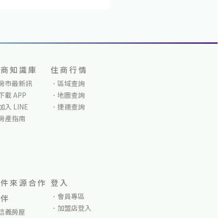
住商知識庫
住商行情
房市最新訊
區域查詢
下載 APP
地圖查詢
加入 LINE
捷運查詢
房產指南
物件來源合作
登入
會員專區
夥伴
加盟店登入
信義房屋