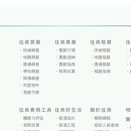
住商買屋
住商賣屋
住商租屋
快速尋屋
賣屋行情
快速租屋
地圖尋屋
賣屋諮詢
地圖租屋
捷運尋屋
賣屋指南
捷運租屋
學校尋屋
稅率試算
租屋指南
降價尋屋
列管物件
買屋代尋
住商實用工具
住商好生活
關於住商
購屋力評估
裝潢設計
服務據點
貸款試算
裝潢工程
經紀人員查詢