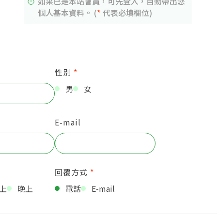
如果已是本站會員，可先登入，自動帶出您
個人基本資料。 (
*
代表必填欄位)
性別
*
男
女
E-mail
回覆方式
*
上
晚上
電話
E-mail