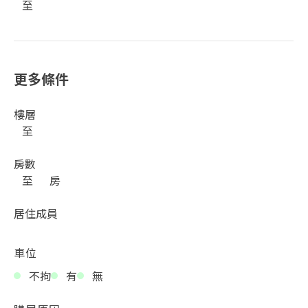
至
更多條件
樓層
至
房數
至
房
居住成員
車位
不拘
有
無