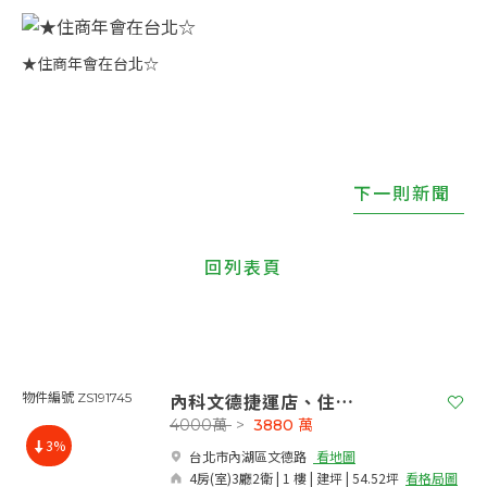
★住商年會在台北☆
下一則新聞
回列表頁
內科文德捷運店、住、辦
物件編號 ZS191745
4000萬
>
3880
萬
3%
台北市內湖區文德路​
看地圖
4房(室)3廳2衛 | 1 樓 | 建坪 | 54.52坪
看格局圖