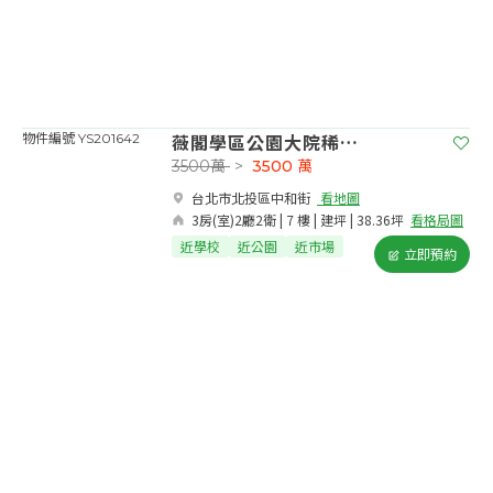
薇閣學區公園大院稀有三房車
物件編號 YS201642
3500萬
>
3500
萬
台北市北投區中和街​
看地圖
3房(室)2廳2衛 | 7 樓 | 建坪 | 38.36坪
看格局圖
近學校
近公園
近市場
立即預約