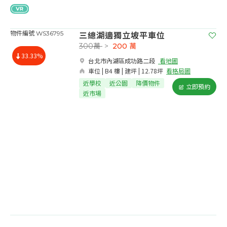
三總湖適獨立坡平車位
物件編號 WS36795
300萬
>
200
萬
33.33%
台北市內湖區成功路二段​
看地圖
車位 | B4 樓 | 建坪 | 12.78坪
看格局圖
近學校
近公園
降價物件
立即預約
近市場