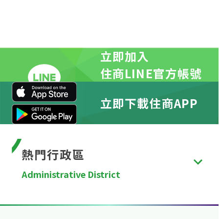
立即加入
住商LINE官方帳號
立即下載住商APP
熱門行政區
Administrative District
台北市
、
新北市
、
桃園市
、
台中市
、
台南市
、
高雄
市
、
新竹縣
、
苗栗縣
、
彰化縣
、
南投縣
、
雲林縣
、
嘉
義縣
、
屏東縣
、
宜蘭縣
、
花蓮縣
、
台東縣
、
澎湖縣
、