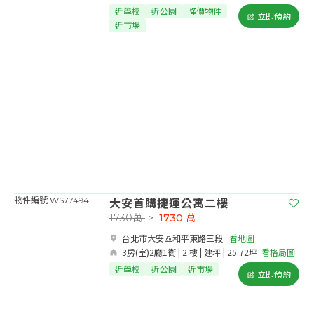
近學校
近公園
降價物件
立即預約
近市場
大安首購捷運公寓二樓
物件編號 WS77494
1730萬
>
1730
萬
台北市大安區和平東路三段​
看地圖
3房(室)2廳1衛 | 2 樓 | 建坪 | 25.72坪
看格局圖
近學校
近公園
近市場
立即預約