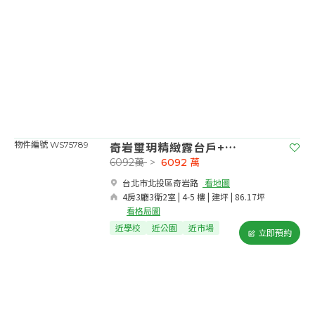
奇岩璽玥精緻露台戶+車位
物件編號 WS75789
6092萬
>
6092
萬
台北市北投區奇岩路​
看地圖
4房3廳3衛2室 | 4-5 樓 | 建坪 | 86.17坪
看格局圖
近學校
近公園
近市場
立即預約