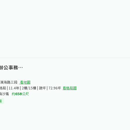
安和路一段​
看地圖
1衛含加蓋6室 | 38.4年 | 17樓/18樓 | 建坪 | 214.67坪
看格局圖
孝敦化
約
259
公尺