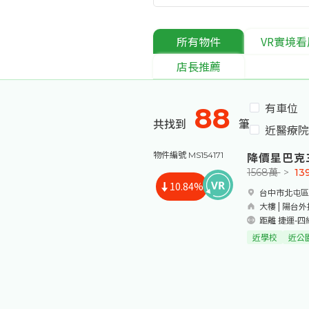
所有物件
VR實境看
店長推薦
有車位
88
共找到
筆
近醫療院
降價星巴克
物件編號 MS154171
1568萬
>
13
10.84%
台中市北屯區
大樓 | 陽台外推 
距離 捷運-四
近學校
近公