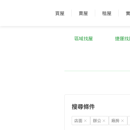
買屋
賣屋
租屋
區域找屋
捷運找
搜尋條件
店面
辦公
廠房