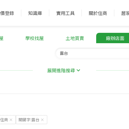
實價登錄
知識庫
實用工具
關於住商
居
屋
學校找屋
土地買賣
廠辦店面
展開進階搜尋
住商
關鍵字:露台