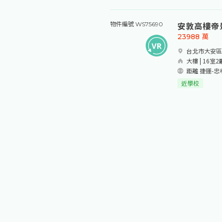
安敦高樓帝
物件編號 WS75690
23988
萬