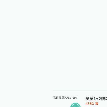
海天境露台
物件編號 YS198285
2300
萬
新北市淡水區
大樓 | 開放式格局
距離 捷運-濱
近學校
近市