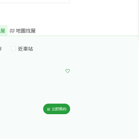
屋
地圖找屋
市
近車站
立即預約