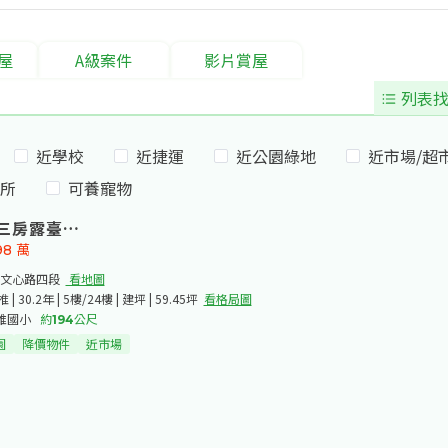
屋
A級案件
影片賞屋
列表找
近學校
近捷運
近公園綠地
近市場/超
所
可養寵物
三房露臺平車
98
萬
文心路四段​
看地圖
| 30.2年 | 5樓/24樓 | 建坪 | 59.45坪
看格局圖
維國小
約
194
公尺
園
降價物件
近市場