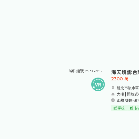
台北市大安區
大樓 | 16室2廳
距離 捷運-忠
近學校