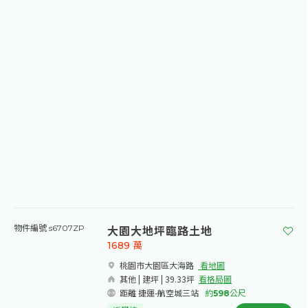
大園大地坪臨路土地
物件編號 s6707ZP
1689
萬
桃園市大園區大海路​
看地圖
其他 | 建坪 | 39.33坪
看格局圖
距離 捷運-航空城三站
約
598
公尺