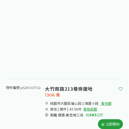
大竹南路213巷旁建地
物件編號 pS2900702
1306
萬
桃園市大園區埔心段三塊厝小段​
看地圖
其他 | 建坪 | 43.56坪
看格局圖
距離 捷運-航空城三站
約
383
公尺
立即預約