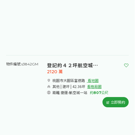
登記約４２坪航空城土地
物件編號 s3842GM
2120
萬
桃園市大園區富德路​
看地圖
其他 | 建坪 | 42.36坪
看格局圖
距離 捷運-航空城一站
約
807
公尺
立即預約