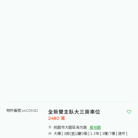
全新雙主臥大三房車位
物件編號 s4029SD
2480
萬
桃園市大園區海方路​
看地圖
大樓 | 3房(室)2廳3衛 | 1.3年 | 3樓/7樓 | 建坪 |