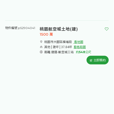
桃園航空城土地(建)
物件編號 pS2904041
1500
萬
桃園市大園區橫埔段​
看地圖
其他 | 建坪 | 37.84坪
看格局圖
距離 捷運-航空城三站
約
548
公尺
立即預約