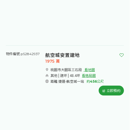
航空城安置建地
物件編號 pS2842937
1975
萬
桃園市大園區三石段​
看地圖
其他 | 建坪 | 48.4坪
看格局圖
距離 捷運-航空城一站
約
456
公尺
立即預約