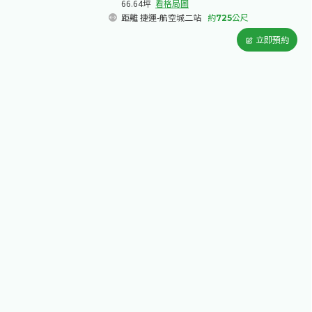
66.64坪
看格局圖
距離 捷運-航空城二站
約
725
公尺
立即預約