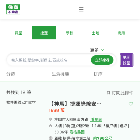
買屋
捷運
學校
土地
商用
更多
地圖
立即搜尋
找屋
分類
生活機能
排序
訂閱此條件
共找到
18
筆
【神馬】捷運綠線安置住宅【邊間】三
物件編號 c2116771
1688
萬
桃園市大園區海方路​
看地圖
大樓 | 3房(室)2廳2衛 | 1.1年 | 6樓/7樓 | 建坪 |
53.36坪
看格局圖
距離 捷運-航空城二站
約
798
公尺