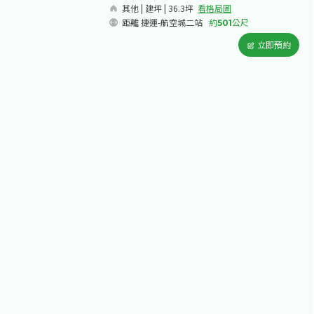
其他 | 建坪 | 36.3坪
看格局圖
距離 捷運-航空城二站
約
501
公尺
立即預約