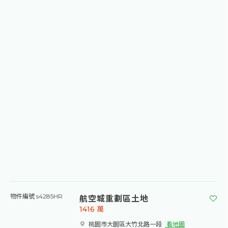
航空城重劃區土地
物件編號 s4285HR
1416
萬
桃園市大園區大竹北路一段​
看地圖