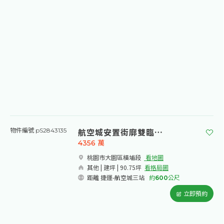
航空城安置街廓雙臨路角地
物件編號 pS2843135
4356
萬
桃園市大園區橫埔段​
看地圖
其他 | 建坪 | 90.75坪
看格局圖
距離 捷運-航空城三站
約
600
公尺
立即預約