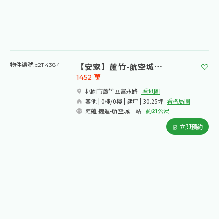
【安家】蘆竹-航空城安置戶建地
物件編號 c2114384
1452
萬
桃園市蘆竹區富永路​
看地圖
其他 | 0樓/0樓 | 建坪 | 30.25坪
看格局圖
距離 捷運-航空城一站
約
21
公尺
立即預約