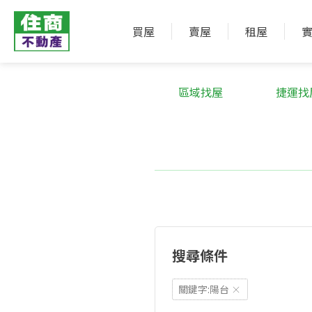
買屋
賣屋
租屋
區域找屋
捷運找
搜尋條件
關鍵字:陽台