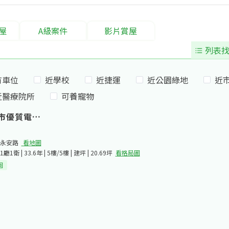
屋
A級案件
影片賞屋
列表找
有車位
近學校
近捷運
近公園綠地
近
近醫療院所
可養寵物
市優質電梯一房
永安路​
看地圖
1廳1衛 | 33.6年 | 5樓/5樓 | 建坪 | 20.69坪
看格局圖
園