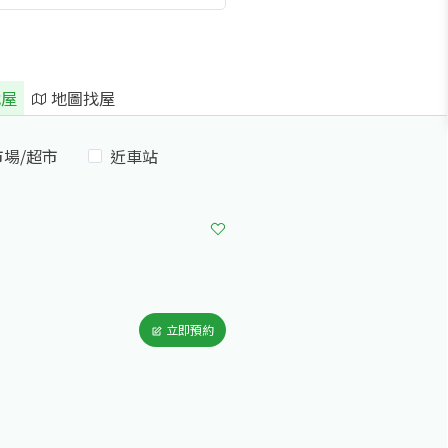
屋
地圖找屋
市場/超市
近車站
立即預約