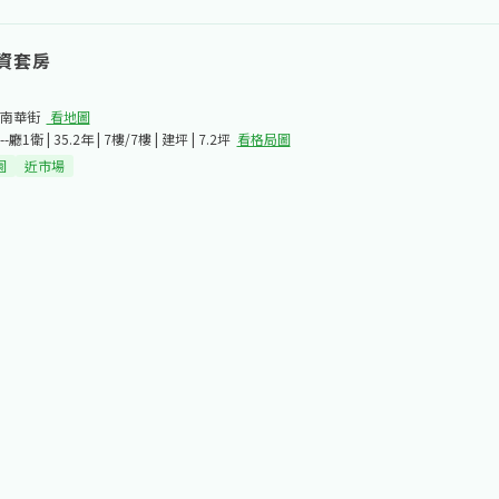
資套房
南華街​
看地圖
-廳1衛 | 35.2年 | 7樓/7樓 | 建坪 | 7.2坪
看格局圖
園
近市場