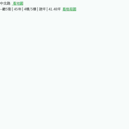
中北路​
看地圖
-廳5衛 | 45年 | 4樓/5樓 | 建坪 | 41.48坪
看格局圖