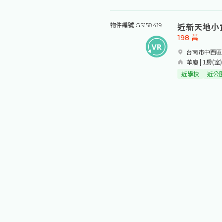
近新天地小
物件編號 GS158419
198
萬
台南市中西區
華廈 | 1房(室)-
近學校
近公