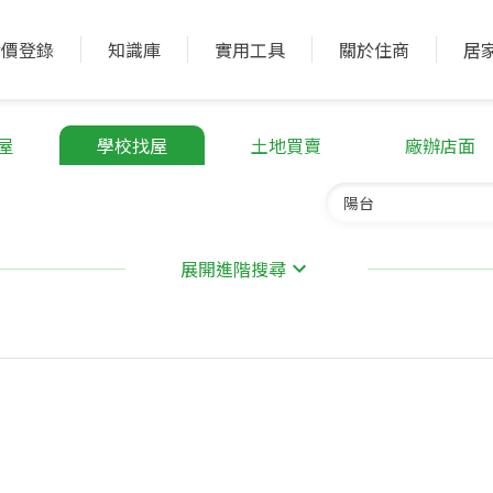
實價登錄
知識庫
實用工具
關於住商
居
屋
學校找屋
土地買賣
廠辦店面
展開進階搜尋