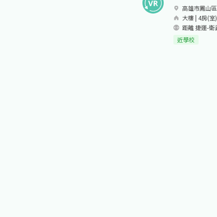
高雄市鳳山區
大樓 | 4房(室)
距離 捷運-衛
近學校