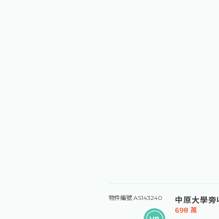
中原大學旁
物件編號 AS143240
698
萬