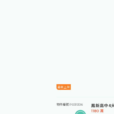
最新上架
鳳新高中4
物件編號 PS131336
1180
萬