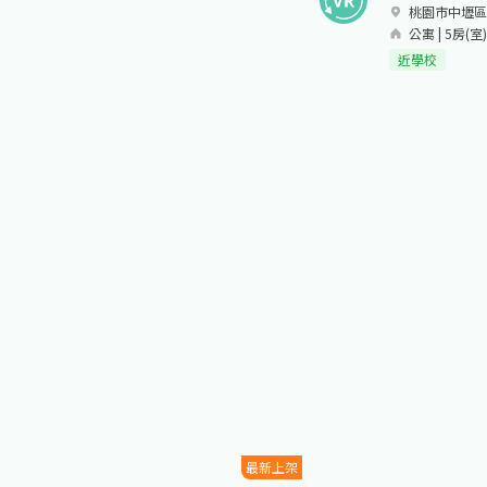
桃園市中壢區
公寓 | 5房(室)-
近學校
最新上架