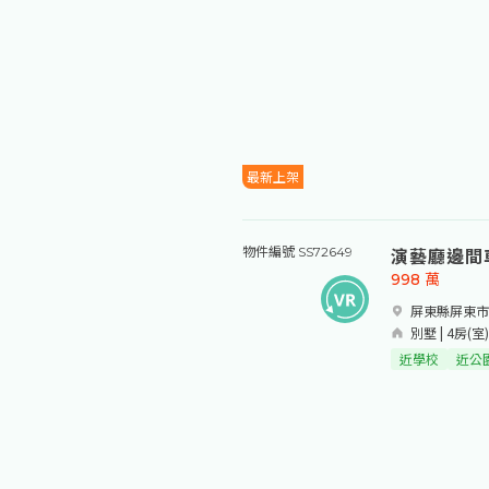
最新上架
演藝廳邊間
物件編號 SS72649
998
萬
屏東縣屏東市​
別墅 | 4房(室)
近學校
近公