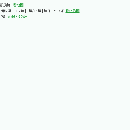
凱旋路​
看地圖
2廳2衛 | 31.2年 | 7樓/19樓 | 建坪 | 50.3坪
看格局圖
武營
約
1644
公尺