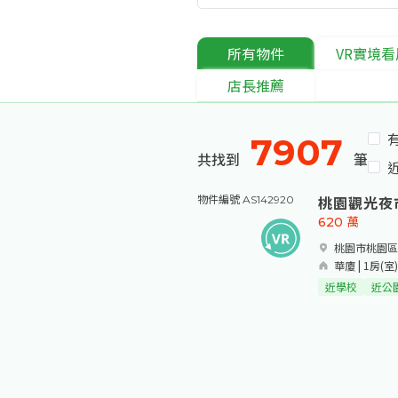
所有物件
VR實境看
店長推薦
7907
共找到
筆
桃園觀光夜
物件編號 AS142920
620
萬
桃園市桃園區
華廈 | 1房(室)
近學校
近公