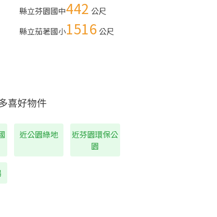
442
縣立芬園國中
公尺
1516
縣立茄荖國小
公尺
多喜好物件
國
近公園綠地
近芬園環保公
園
場