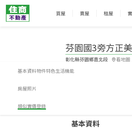
買屋
賣屋
租屋
芬園國3旁方正
彰化縣芬園鄉嘉北段​
看地圖
基本資料
物件特色
生活機能
房屋照片
類似實價登錄
請注意！上方物件照片如有街景，為物
基本資料