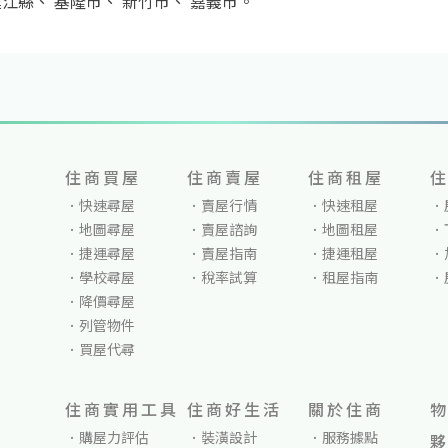
連江縣
、
基隆市
、
新竹市
、
嘉義市
。
住商買屋
住商賣屋
住商租屋
快速尋屋
賣屋行情
快速租屋
地圖尋屋
賣屋諮詢
地圖租屋
捷運尋屋
賣屋指南
捷運租屋
學校尋屋
稅率試算
租屋指南
降價尋屋
列管物件
買屋代尋
住商實用工具
住商好生活
關於住商
購屋力評估
裝潢設計
服務據點