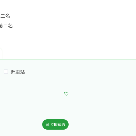
第二名
第二名
第一名
近車站
績第三名
-陳佳暐
第一名
立即預約