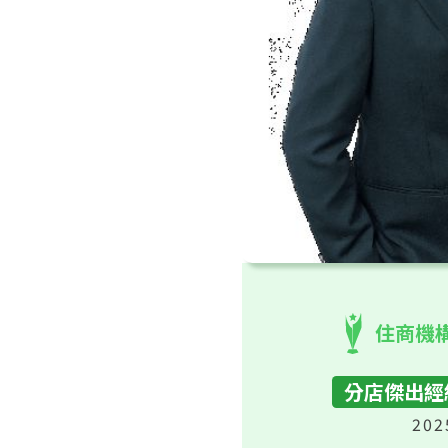
住商機
分店傑出經
202