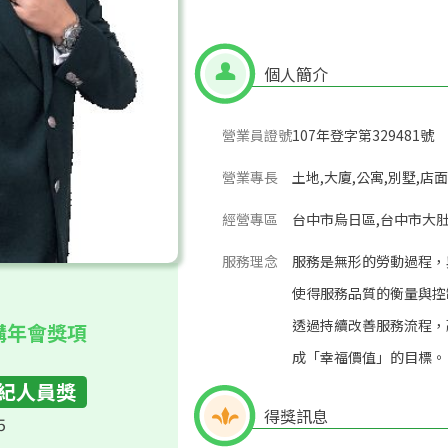
個人簡介
營業員證號
107年登字第329481號
營業專長
土地,大廈,公寓,別墅,店面
經營專區
台中市烏日區,台中市大肚
服務理念
服務是無形的勞動過程，
使得服務品質的衡量與控
透過持續改善服務流程，
構年會獎項
成「幸福價值」的目標。
紀人員獎
得獎訊息
5