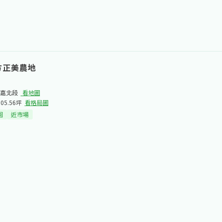
方正美農地
嘉北段​
看地圖
805.56坪
看格局圖
園
近市場