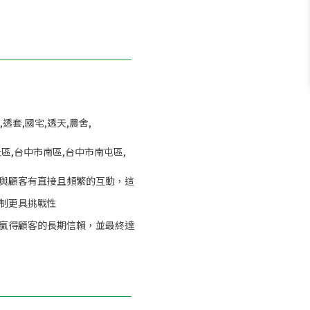
,透套,國宅,透天,農舍,
區,台中市南區,台中市南屯區,
與顧客有直接且頻繁的互動，這
制更具挑戰性
贏得顧客的長期信賴，並最終達