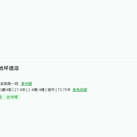
111年第一季單月百萬經紀人
111年年度風雲經紀人
111年第三季連續二個月達百
112年第一季優質經紀人
地坪透店
溪南路一段​
看地圖
廳4衛 | 27.4年 | 1-4樓/4樓 | 建坪 | 73.79坪
看格局圖
園
近市場