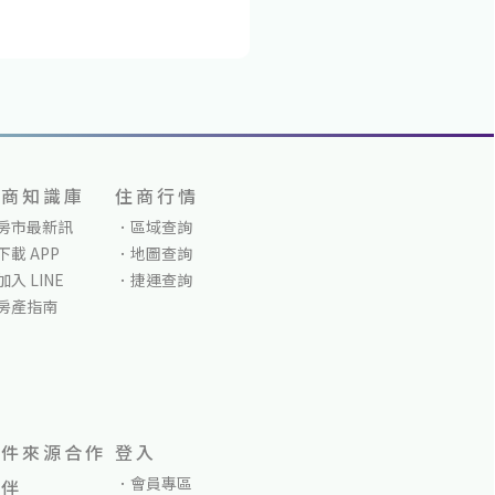
住商知識庫
住商行情
房市最新訊
區域查詢
下載 APP
地圖查詢
加入 LINE
捷運查詢
房產指南
物件來源合作
登入
會員專區
夥伴