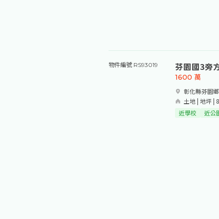
芬園國3旁
物件編號 RS93019
1600
萬
彰化縣芬園鄉
土地 | 地坪 | 
近學校
近公