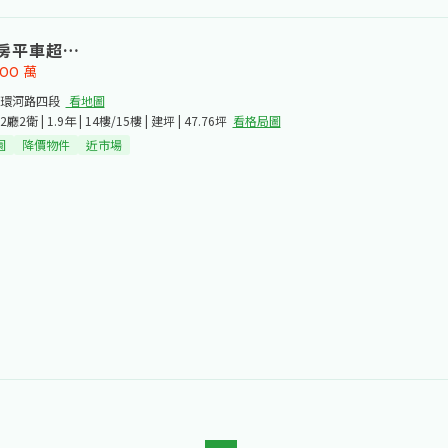
房平車超值價
100
萬
環河路四段​
看地圖
2廳2衛 | 1.9年 | 14樓/15樓 | 建坪 | 47.76坪
看格局圖
園
降價物件
近市場