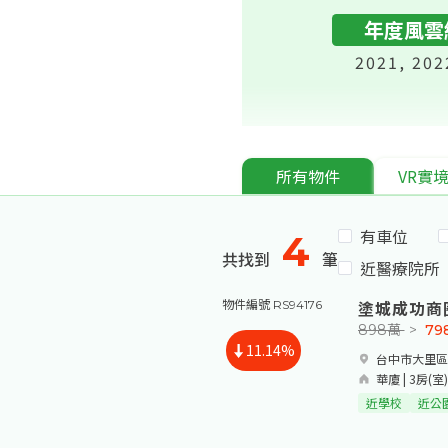
年度風雲
2021, 202
所有物件
VR實
有車位
4
共找到
筆
近醫療院所
塗城成功商
物件編號 RS94176
898萬
>
79
11.14%
台中市大里區
華廈 | 3房(室)
近學校
近公