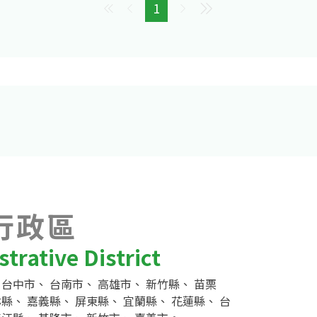
1
行政區
trative District
、
台中市
、
台南市
、
高雄市
、
新竹縣
、
苗栗
林縣
、
嘉義縣
、
屏東縣
、
宜蘭縣
、
花蓮縣
、
台