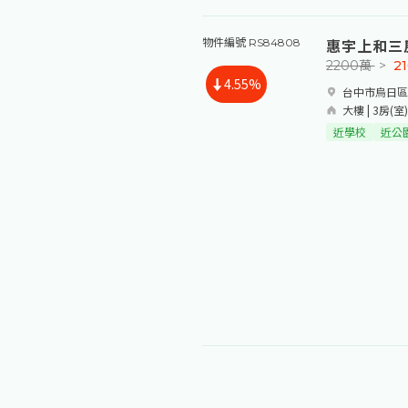
惠宇上和三
物件編號 RS84808
2200萬
>
2
4.55%
台中市烏日區
大樓 | 3房(室)
近學校
近公