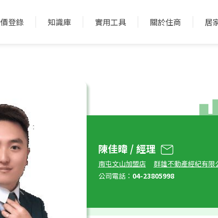
實價登錄
知識庫
實用工具
關於住商
居
陳佳暐 / 經理
南屯文山加盟店
群雄不動產經紀有限
公司電話：
04-23805998