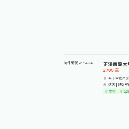
正溪南路大
物件編號 RS94174
2780
萬
台中市烏日區
透天 | 6房(室)3
近學校
近公