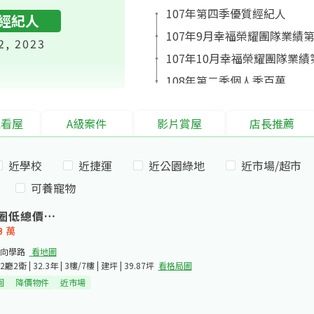
107年第四季優質經紀人
經紀人
107年9月幸福榮耀團隊業績
2, 2023
107年10月幸福榮耀團隊業績
108年第二季個人季百萬
108年5月幸福榮耀團隊業績
境看屋
A級案件
影片賞屋
店長推薦
109年第二季優質經紀人
109年第三季TOP百萬經紀人
近學校
近捷運
近公園綠地
近市場/超市
109年度7月幸福榮耀團隊業
可養寵物
109年第四季個人季百萬
109年第三.四季優質經紀人
圈低總價大三房
8
萬
年度風雲經紀人-陳佳暐
向學路​
看地圖
110年第一季 TOP百萬經紀人
2廳2衛 | 32.3年 | 3樓/7樓 | 建坪 | 39.87坪
看格局圖
110年5月幸福榮耀團隊業績
園
降價物件
近市場
110年第四季 個人季百萬