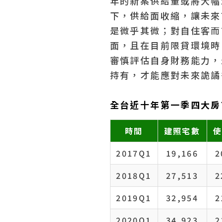
年的新案供給量或將大幅
下，供給面收縮，讓未來
是微乎其微；對自住客而
面，且在目前限貸環境時
審慎評估自身財務能力，
持有，才能應對未來詭譎
全台近十年第一季四大房市
時間
建照宅數
2017Q1
19,166
2
2018Q1
27,513
2
2019Q1
32,954
2
2020Q1
34,923
2