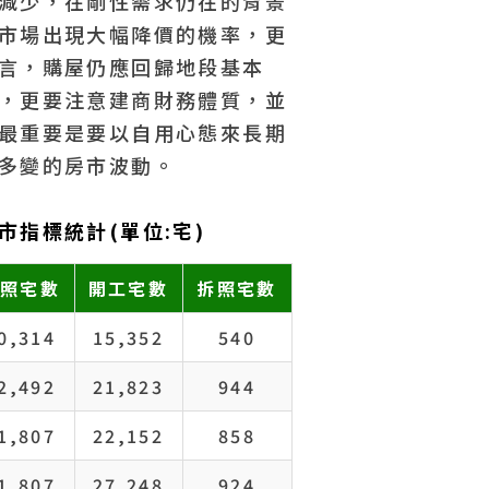
減少，在剛性需求仍在的背景
市場出現大幅降價的機率，更
言，購屋仍應回歸地段基本
，更要注意建商財務體質，並
最重要是要以自用心態來長期
多變的房市波動。
富
物件編號 OS206658
25
指標統計(單位:宅)
使照宅數
開工宅數
拆照宅數
近
近
0,314
15,352
540
2,492
21,823
944
1,807
22,152
858
1,807
27,248
924