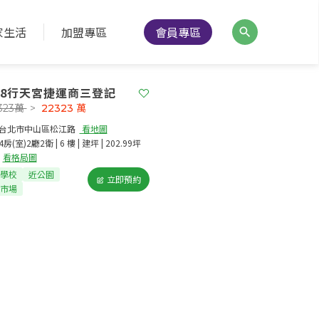
家生活
加盟專區
會員專區
98行天宮捷運商三登記
323萬
>
22323
萬
台北市中山區松江路​
看地圖
4房(室)2廳2衛 | 6 樓 | 建坪 | 202.99坪
看格局圖
學校
近公園
立即預約
市場