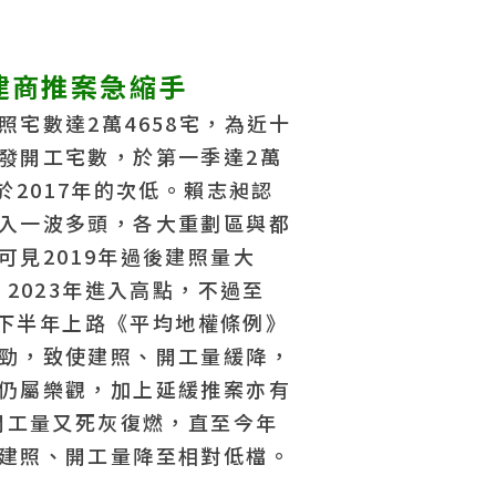
建商推案急縮手
宅數達2萬4658宅，為近十
發開工宅數，於第一季達2萬
於2017年的次低。賴志昶認
入一波多頭，各大重劃區與都
可見2019年過後建照量大
、2023年進入高點，不過至
3年下半年上路《平均地權條例》
勁，致使建照、開工量緩降，
仍屬樂觀，加上延緩推案亦有
、開工量又死灰復燃，直至今年
建照、開工量降至相對低檔。
物件編號 ZS144752