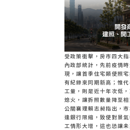
受政策衝擊，房市四大指
內政部統計，先前疫情時
現，讓首季住宅類使照宅數
有紀錄來同期新高；惟代
工量，則是近十年次低，
熄火，讓拆照數量降至相
公關襄理賴志昶指出，市
逢銀行限縮，致使對景氣
工情形大增，這也恐讓未