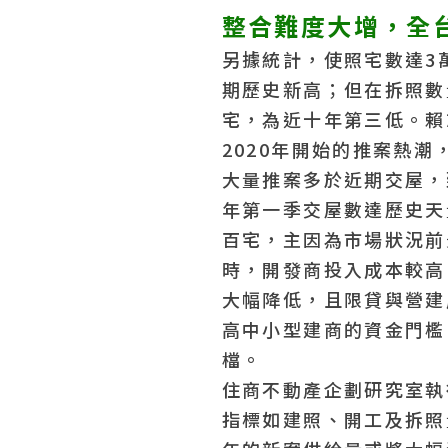
整合難度大增，全
另據統計，使照宅數達3萬
期歷史新高；但在拆照數
宅，為近十年第三低。賴
2020年開始的推案熱潮
大量推案多於近期交屋，
年第一季交屋數達歷史天
百宅，主因為市場狀況前
時，開發商投入成本較高
大幅降低，且限貸與營建
高中小型建商的資金門檻
檔。
住商不動產企劃研究室執
指標如建照、開工及拆照