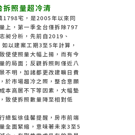
忠
台拆照量超冷清
2
1798宅，是2005年以來同
量上，第一季全台僅拆除797
近
志昶分析，先前自2019、
近
，如以建案工期3至5年計算，
致使使照量大幅上揚，而有今
量的局面；反觀拆照則僅近八
景不明，加諸都更改建曠日費
，於市場趨冷之際，整合意願
成本高居不下等因素，大幅墊
，致使拆照數量降至相對低
行總監徐佳馨提醒，房市前端
量全面緊縮，意味著未來3至5