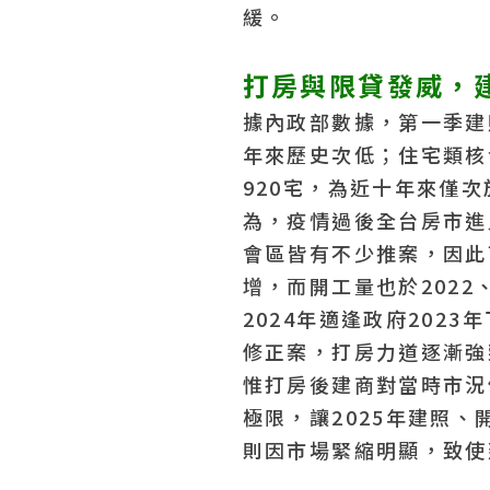
緩。
打房與限貸發威，
據內政部數據，第一季建照
年來歷史次低；住宅類核
920宅，為近十年來僅次
為，疫情過後全台房市進
會區皆有不少推案，因此
增，而開工量也於2022
2024年適逢政府202
修正案，打房力道逐漸強
惟打房後建商對當時市況
極限，讓2025年建照
則因市場緊縮明顯，致使