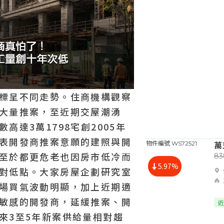
標呈不同走勢。住商機構觀察
大量推案，至近期交屋潮湧
高達3萬1798宅創2005年
表開發商推案意願的建照與開
萬
物件編號 WS72521
至於都更危老也因房市低冷而
8
5.97%
對低點。大家房屋企劃研究室
場買氣波動明顯，加上近期適
敏感的開發商，延緩推案、開
近
來3至5年新案供給量相對趨