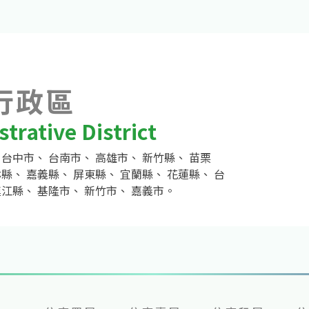
行政區
trative District
、
台中市
、
台南市
、
高雄市
、
新竹縣
、
苗栗
林縣
、
嘉義縣
、
屏東縣
、
宜蘭縣
、
花蓮縣
、
台
連江縣
、
基隆市
、
新竹市
、
嘉義市
。