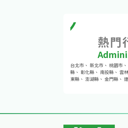
熱門
Adminis
台北市
、
新北市
、
桃園市
縣
、
彰化縣
、
南投縣
、
雲
東縣
、
澎湖縣
、
金門縣
、