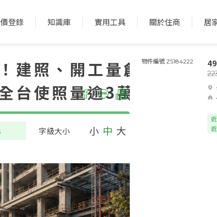
實價登錄
知識庫
實用工具
關於住商
居
4
！建照、開工量創十
物件編號 ZS184222
22
全台使照量逾3萬宅
近
小
中
大
近
s
字級大小