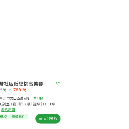
芳社區低總挑高美套
38萬
>
788
萬
台北市文山區萬安街​
看地圖
1房(室)1廳1衛 | 2 樓 | 建坪 | 11.61坪
看格局圖
學校
降價物件
立即預約