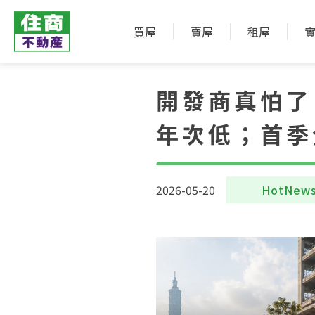
買屋
賣屋
租屋
開發商真怕了
年次低；首季
2026-05-20
HotNew