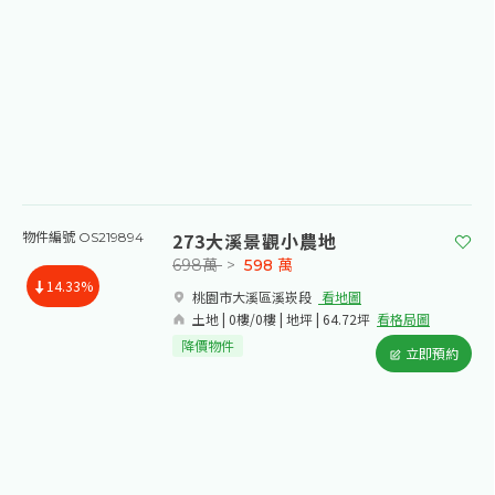
273大溪景觀小農地
物件編號 OS219894
698萬
>
598
萬
14.33%
桃園市大溪區溪崁段​
看地圖
土地 | 0樓/0樓 | 地坪 | 64.72坪
看格局圖
降價物件
立即預約