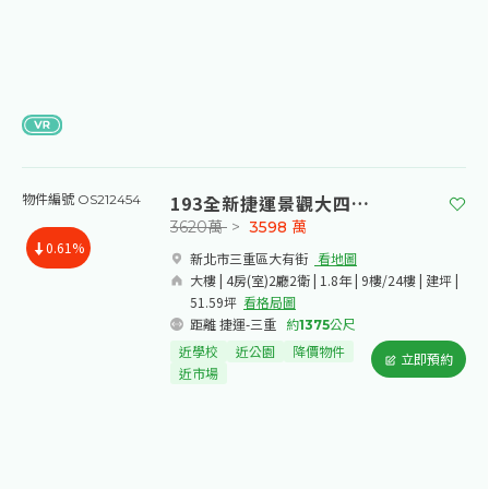
193全新捷運景觀大四房車
物件編號 OS212454
3620萬
>
3598
萬
0.61%
新北市三重區大有街​
看地圖
大樓 | 4房(室)2廳2衛 | 1.8年 | 9樓/24樓 | 建坪 |
51.59坪
看格局圖
距離 捷運-三重
約
1375
公尺
近學校
近公園
降價物件
立即預約
近市場