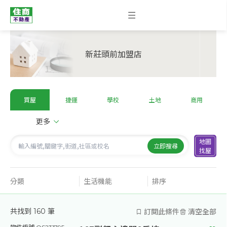
新莊頭前加盟店
買屋
捷運
學校
土地
商用
更多
地圖
立即搜尋
找屋
分類
生活機能
排序
訂閱此條件
清空全部
共找到
160
筆