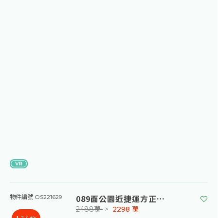
089面公園近捷運方正美寓
物件編號 OS221629
2488萬
>
2298
萬