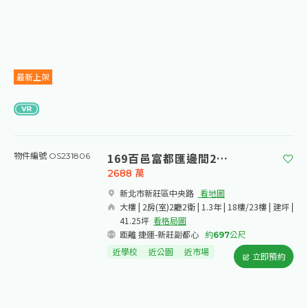
最新上架
169百邑富都匯邊間2房坡平車
物件編號 OS231806
2688
萬
新北市新莊區中央路​
看地圖
大樓 | 2房(室)2廳2衛 | 1.3年 | 18樓/23樓 | 建坪 |
41.25坪
看格局圖
距離 捷運-新莊副都心
約
697
公尺
近學校
近公園
近市場
立即預約