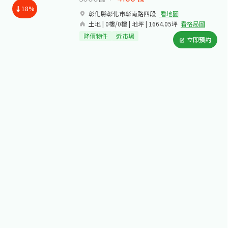
18%
彰化縣彰化市彰南路四段​
看地圖
土地 | 0樓/0樓 | 地坪 | 1664.05坪
看格局圖
降價物件
近市場
立即預約