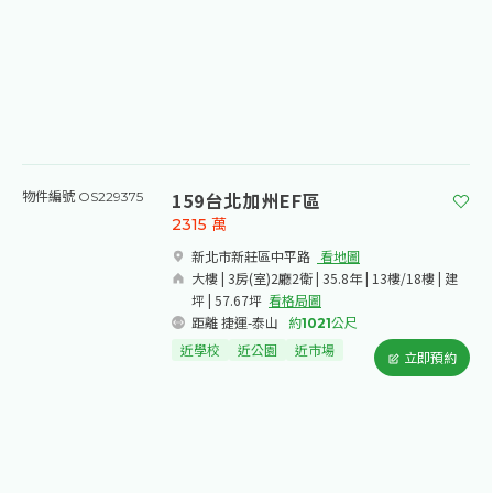
159台北加州EF區
物件編號 OS229375
2315
萬
新北市新莊區中平路​
看地圖
大樓 | 3房(室)2廳2衛 | 35.8年 | 13樓/18樓 | 建
坪 | 57.67坪
看格局圖
距離 捷運-泰山
約
1021
公尺
近學校
近公園
近市場
立即預約