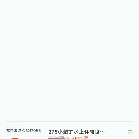
275小墾丁水上休閒世界旁方正土地
物件編號 OS217086
5000萬
>
4100
萬