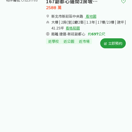
167副都心邊間2房坡平車
物件編號 OS231795
2588
萬
新北市新莊區中央路​
看地圖
大樓 | 2房(室)2廳2衛 | 1.3年 | 17樓/23樓 | 建坪 |
41.25坪
看格局圖
距離 捷運-新莊副都心
約
697
公尺
近學校
近公園
近市場
立即預約