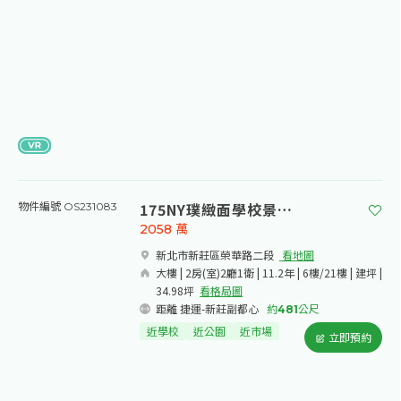
175NY璞緻面學校景觀兩房坡平車
物件編號 OS231083
2058
萬
新北市新莊區榮華路二段​
看地圖
大樓 | 2房(室)2廳1衛 | 11.2年 | 6樓/21樓 | 建坪 |
34.98坪
看格局圖
距離 捷運-新莊副都心
約
481
公尺
近學校
近公園
近市場
立即預約