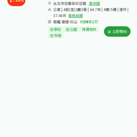
7.64%
台北市信義區松信路​
看地圖
公寓 | 4房(室)2廳2衛 | 44.7年 | 4樓/5樓 | 建坪 |
37.46坪
看格局圖
距離 捷運-松山
約
583
公尺
近學校
近公園
降價物件
立即預約
近市場