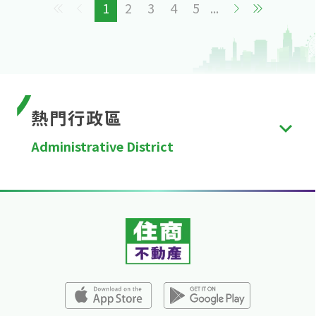
1
2
3
4
5
...
熱門行政區
Administrative District
台北市
、
新北市
、
桃園市
、
台中市
、
台南市
、
高雄
市
、
新竹縣
、
苗栗縣
、
彰化縣
、
南投縣
、
雲林縣
、
嘉
義縣
、
屏東縣
、
宜蘭縣
、
花蓮縣
、
台東縣
、
澎湖縣
、
金門縣
、
連江縣
、
基隆市
、
新竹市
、
嘉義市
。