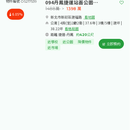
094丹鳳捷運站面公園大四房可抽停車
物件編號 OS217539
1488萬
>
1398
萬
6.05%
新北市新莊區建福路​
看地圖
公寓 | 4房(室)2廳2衛 | 37.6年 | 3樓/5樓 | 建坪 |
38.22坪
看格局圖
距離 捷運-丹鳳
約
420
公尺
近學校
近公園
降價物件
立即預約
近市場