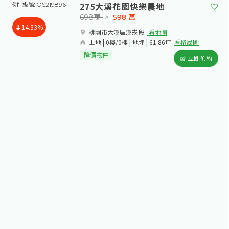
275大溪花園快樂農地
物件編號 OS219896
698萬
>
598
萬
14.33%
桃園市大溪區溪崁段​
看地圖
土地 | 0樓/0樓 | 地坪 | 61.86坪
看格局圖
降價物件
立即預約