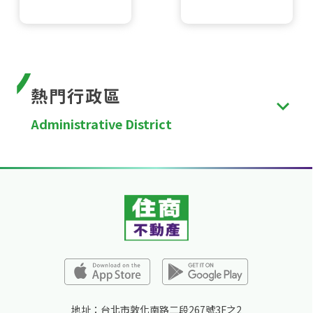
熱門行政區
Administrative District
台北市
、
新北市
、
桃園市
、
台中市
、
台南市
、
高雄
市
、
新竹縣
、
苗栗縣
、
彰化縣
、
南投縣
、
雲林縣
、
嘉
義縣
、
屏東縣
、
宜蘭縣
、
花蓮縣
、
台東縣
、
澎湖縣
、
金門縣
、
連江縣
、
基隆市
、
新竹市
、
嘉義市
。
地址：台北市敦化南路二段267號3F之2