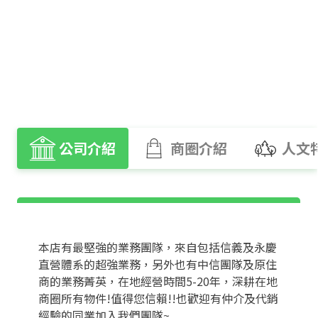
公司介紹
商圈介紹
人文
本店有最堅強的業務團隊，來自包括信義及永慶
直營體系的超強業務，另外也有中信團隊及原住
商的業務菁英，在地經營時間5-20年，深耕在地
商圈所有物件!值得您信賴!!也歡迎有仲介及代銷
經驗的同業加入我們團隊~