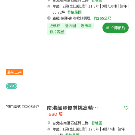
華廈 | 2房(室)1廳1衛 | 11.8年 | 9樓/10樓 | 建坪 |
35.72坪
看格局圖
距離 捷運-南港軟體園區
約
265
公尺
近學校
近公園
近市場
立即預約
影片賞屋
最新上架
南港經貿優質挑高精品房
物件編號 ZS203647
1980
萬
台北市南港區經貿二路​
看地圖
華廈 | 1房(室)1廳1衛 | 17.9年 | 4樓/7樓 | 建坪 |
20.6坪
看格局圖