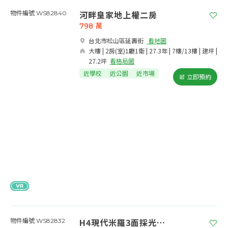
河畔皇家地上權二房
物件編號 WS82840
798
萬
台北市松山區延壽街​
看地圖
大樓 | 2房(室)1廳1衛 | 27.3年 | 7樓/13樓 | 建坪 |
27.2坪
看格局圖
近學校
近公園
近市場
立即預約
H4現代米羅3面採光景觀戶
物件編號 WS82832