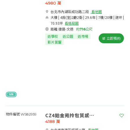
4980
萬
台北市內湖區成功路二段​
看地圖
大樓 | 4房(室)2廳2衛 | 29.6年 | 7樓/20樓 | 建坪 |
70.93坪
看格局圖
距離 捷運-文德
約
716
公尺
近學校
近公園
近市場
立即預約
影片賞屋
CZ4鉑金苑拎包質感二房
物件編號 WS82959
4188
萬
台北市南港區經貿二路​
看地圖