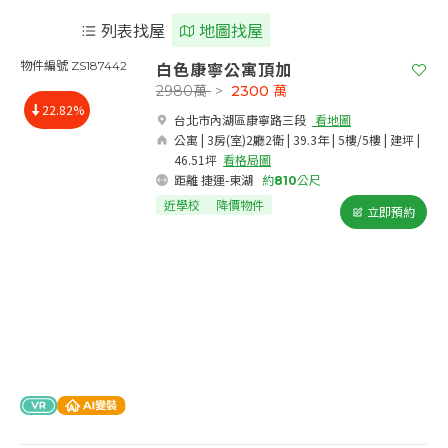
列表找屋
地圖找屋
白色康寧公寓頂加
物件編號 ZS187442
2980萬
>
2300
萬
22.82%
台北市內湖區康寧路三段​
看地圖
公寓 | 3房(室)2廳2衛 | 39.3年 | 5樓/5樓 | 建坪 |
46.51坪
看格局圖
距離 捷運-東湖
約
810
公尺
近學校
降價物件
立即預約