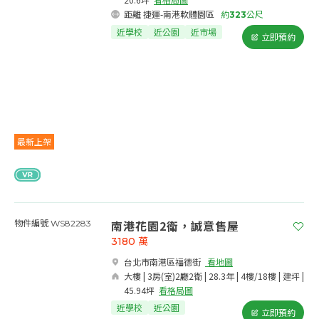
距離 捷運-南港軟體園區
約
323
公尺
近學校
近公園
近市場
立即預約
最新上架
南港花園2衛，誠意售屋
物件編號 WS82283
3180
萬
台北市南港區福德街​
看地圖
大樓 | 3房(室)2廳2衛 | 28.3年 | 4樓/18樓 | 建坪 |
45.94坪
看格局圖
近學校
近公園
立即預約